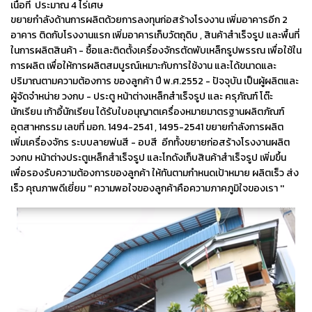
เนื้อที่
ประมาณ 4 ไร่เศษ
ขยายกำลังด้านการผลิตด้วยการลงทุนก่อสร้างโรงงาน เพิ่มอาคารอีก 2
อาคาร ติดกับโรงงานแรก เพิ่มอาคารเก็บวัตถุดิบ , สินค้าสำเร็จรูป และพื้นที่
ในการผลิตสินค้า - ซื้อและติดตั้งเครื่องจักรตัดพับเหล็กรูปพรรณ เพื่อใช้ใน
การผลิต เพื่อให้การผลิตสมบูรณ์เหมาะกับการใช้งาน และได้ขนาดและ
ปริมาณตามความต้องการ ของลูกค้า ปี พ.ศ.2552 - ปัจจุบัน เป็นผู้ผลิตและ
ผู้จัดจำหน่าย วงกบ - ประตู หน้าต่างเหล็กสำเร็จรูป และ ครุภัณฑ์ โต๊ะ
นักเรียน เก้าอี้นักเรียน ได้รับใบอนุญาต
เครื่องหมายมาตรฐานผลิตภัณฑ์
อุตสาหกรรม เลขที่ มอก. 1494-2541 , 1495-2541 ขยายกำลังการผลิต
เพิ่มเครื่องจักร ระบบลายพ่นสี - อบสี อีกทั้งขยายก่อสร้างโรงงานผลิต
วงกบ หน้าต่างประตูเหล็กสำเร็จรูป และโกดังเก็บสินค้าสำเร็จรูป เพิ่มขึ้น
เพื่อรองรับความต้องการของลูกค้า ให้ทันตามกำหนดเป้าหมาย ผลิตเร็ว ส่ง
เร็ว คุณภาพดีเยี่ยม '' ความพอใจของลูกค้าคือความภาคภูมิใจของเรา ''