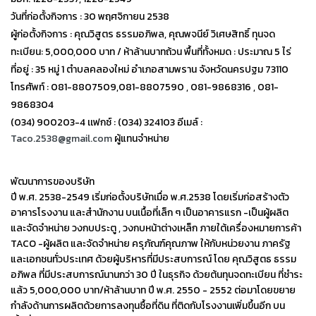
วันที่ก่อตั้งกิจการ : 30 พฤศจิกายน 2538
ผู้ก่อตั้งกิจการ : คุณวิสูตร ธรรมอภิพล, คุณพจนีย์ วิเศษสิทธิ์ ทุ
นจด
ทะเบียน: 5,000,000 บาท / ห้าล้านบาทถ้วน
พื้นที่ทั้งหมด : ประมาณ 5 ไร่
ที่อยู่ : 35 หมู่ 1 ตำบลคลองใหม่ อำเภอสามพราน
จังหวัดนครปฐม 73110
โทรศัพท์ : 081-8807509,081-8807590 , 081-9868316 , 081-
9868304
(034) 900203-4 เเฟกซ์
: (034) 324103
อีเมล์ :
Taco.2538@gmail.com
ผู้แทนจำหน่าย
พัฒนาการของบริษัท
ปี พ.ศ. 2538-2549 เริ่มก่อตั้งบริษัทเมื่อ พ.ศ.2538 โดยเริ่มก่อสร้างตัว
อาคารโรงงาน และสำนักงาน บนเนื้อที่เล็ก ๆ เป็นอาคารแรก -เป็นผู้ผลิต
และจัดจำหน่าย วงกบประตู , วงกบหน้าต่างเหล็ก ภายใต้เครื่องหมายการค้า
TACO -ผู้ผลิต และจัดจำหน่าย ครุภัณฑ์คุณภาพ ให้กับหน่วยงาน ภาครัฐ
และเอกชนทั่วประเทศ ด้วยผู้บริหารที่มีประสบการณ์ โดย คุณวิสูตธ ธรรม
อภิพล ที่มีประสบการณ์นานกว่า 30 ปี ในธุรกิจ ด้วยต้นทุนจดทะเบียน ที่ชำระ
แล้ว 5,000,000 บาท/ห้าล้านบาท ปี พ.ศ. 2550 - 2552 ต่อมาโดยขยาย
กำลังด้านการผลิตด้วยการลงทุนซื้อที่ดิน
ที่ติดกับโรงงานเพิ่มขึ้นอีก บน